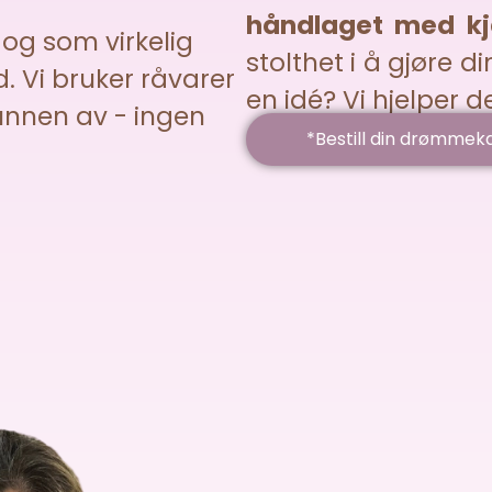
håndlaget med kj
 og som virkelig
stolthet i å gjøre d
d. Vi bruker råvarer
en idé? Vi hjelper de
bunnen av - ingen
*Bestill din drømmek