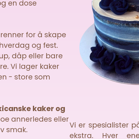
og en dose
 brenner for å skape
hverdag og fest.
lup, dåp eller bare
ere. Vi lager kaker
en - store som
xicanske kaker og
noe annerledes eller
Vi er spesialister 
av smak.
ekstra. Hver en