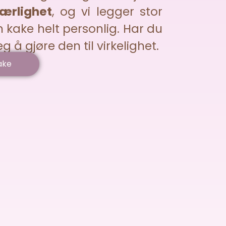
ærlighet
, og vi legger stor
in kake helt personlig. Har du
g å gjøre den til virkelighet.
ake