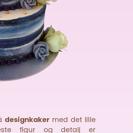
på
designkaker
med det lille
este figur og detalj er